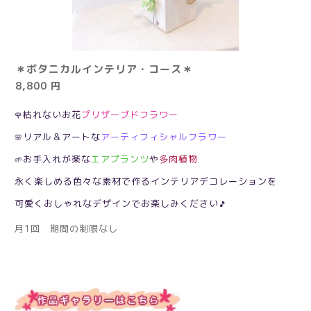
＊ボタニカルインテリア・コース＊
8,800 円
枯れないお花
プリザーブドフラワー
🌹
リアル＆アートな
アーティフィシャルフラワー
🌸
お手入れが楽な
エアプランツ
や
多肉植物
🌱
永く楽しめる色々な素材で作るインテリアデコレーションを
可愛くおしゃれなデザインでお楽しみください
🎵
月1回 期間の制限なし